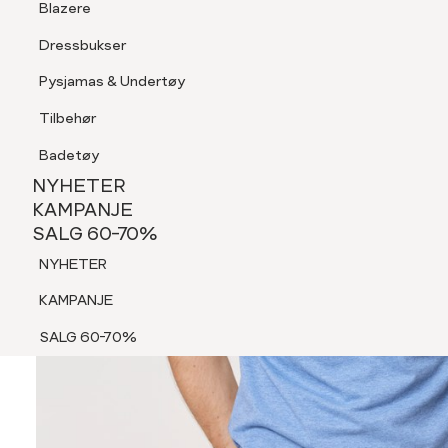
Blazere
Tilbehør
Dressbukser
Shorts
Pysjamas & Undertøy
Pysjamas & Undertøy
Tilbehør
NYHETER
KAMPANJE
Badetøy
SALG 60-70%
NYHETER
NYHETER
KAMPANJE
SALG 60-70%
KAMPANJE
NYHETER
SALG 60-70%
KAMPANJE
SALG 60-70%