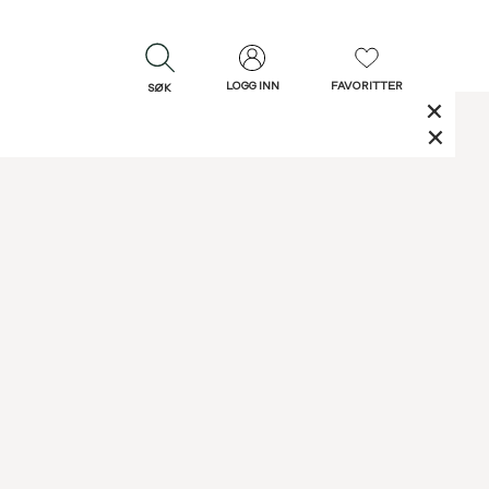
LOGG INN
FAVORITTER
SØK
LUKK
LUKK
Rask levering
Gratis retur
30 dagers retur