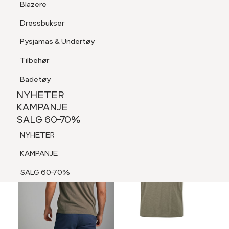
Blazere
Tilbehør
Dressbukser
LOGG INN
FAVORITTER
SØK
Shorts
Pysjamas & Undertøy
Pysjamas & Undertøy
Tilbehør
NYHETER
KAMPANJE
Badetøy
SALG 60-70%
NYHETER
NYHETER
KAMPANJE
SALG 60-70%
KAMPANJE
NYHETER
SALG 60-70%
KAMPANJE
SALG 60-70%