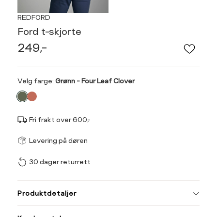
REDFORD
Ford t-skjorte
249,-
Velg
Velg farge:
Grønn - Four Leaf Clover
farge
Fri frakt over 600,-
Størrel
Få v
Levering på døren
30 dager returrett
Vi gir beskjed hvis varen 
ønsket 
Ha
L
Produktdetaljer
Størrelse
Tilsvarende
S
M