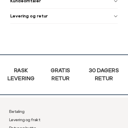
Kundeomtaler
S
44/46
38
XXXL
M
48/50
40
Levering og retur
L
52
42
Din
e-
XL
54
44
post
XXL
56
46
Sidebunn
3XL
58/60
RASK
GRATIS
30 DAGERS
LEVERING
RETUR
RETUR
Betaling
Levering og frakt
Retur og bytte