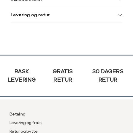
S
44/46
38
XXXL
M
48/50
40
Levering og retur
L
52
42
Din
e-
XL
54
44
post
XXL
56
46
Sidebunn
3XL
58/60
RASK
GRATIS
30 DAGERS
LEVERING
RETUR
RETUR
Betaling
Levering og frakt
Retur og bytte