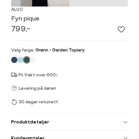
ALVO
Fyn pique
799,-
Velg
Velg farge:
Grønn - Garden Topiary
farge
Fri frakt over 600,-
Størrel
Få v
Levering på døren
30 dager returrett
Vi gir beskjed hvis varen 
ønsket 
Ha
L
Produktdetaljer
Størrelse
Tilsvarende
S
M
Kundeomtaler