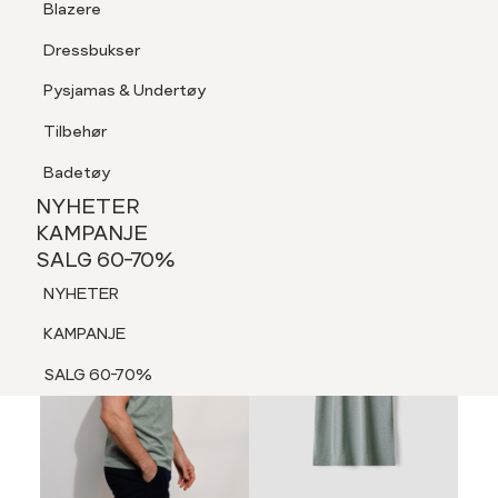
Blazere
Tilbehør
Dressbukser
LOGG INN
FAVORITTER
SØK
Shorts
Pysjamas & Undertøy
Pysjamas & Undertøy
Tilbehør
NYHETER
KAMPANJE
Badetøy
SALG 60-70%
NYHETER
NYHETER
KAMPANJE
SALG 60-70%
KAMPANJE
NYHETER
SALG 60-70%
KAMPANJE
SALG 60-70%