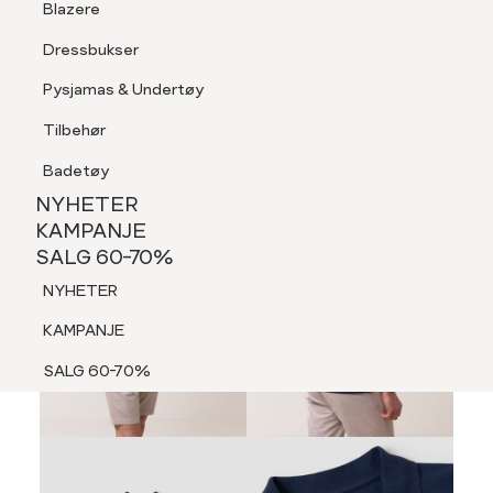
Blazere
Tilbehør
Dressbukser
LOGG INN
FAVORITTER
SØK
Shorts
Pysjamas & Undertøy
Pysjamas & Undertøy
Tilbehør
NYHETER
KAMPANJE
Badetøy
SALG 60-70%
NYHETER
NYHETER
KAMPANJE
SALG 60-70%
KAMPANJE
NYHETER
SALG 60-70%
KAMPANJE
SALG 60-70%