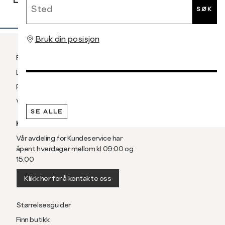
SØK
Bruk din posisjon
Betaling
Levering og frakt
Retur og bytte
Vilkår
SE ALLE
KUNDESERVICE
Vår avdeling for Kundeservice har
åpent hverdager mellom kl 09:00 og
15:00
Klikk her for å kontakte oss
Størrelsesguider
Finn butikk