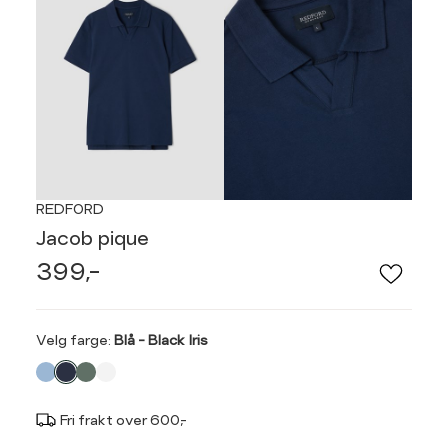
REDFORD
Jacob pique
399,-
Velg
Velg farge:
Blå - Black Iris
farge
Fri frakt over 600,-