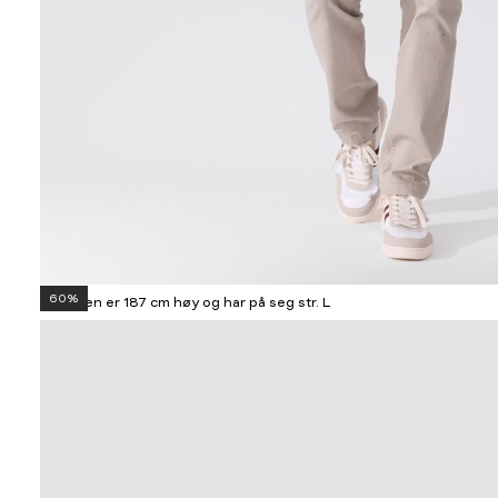
60%
Modellen er 187 cm høy og har på seg str. L
Informasjon
om
modellhøyde
og
produkstørrelse