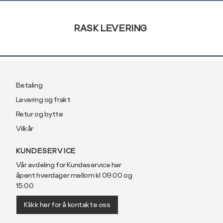
Sidebunn
XXL
56
46
3XL
58/60
RASK LEVERING
Betaling
Levering og frakt
Retur og bytte
Vilkår
KUNDESERVICE
Vår avdeling for Kundeservice har
åpent hverdager mellom kl 09:00 og
15:00
Klikk her for å kontakte oss