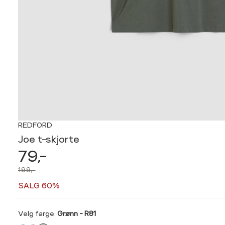
REDFORD
Joe t-skjorte
79,-
199,-
SALG 60%
Velg
Velg farge:
Grønn - R81
farge