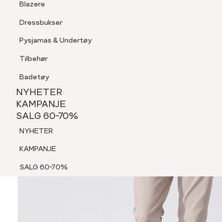
Blazere
Tilbehør
Dressbukser
Shorts
Pysjamas & Undertøy
Pysjamas & Undertøy
Tilbehør
NYHETER
KAMPANJE
Badetøy
SALG 60-70%
NYHETER
NYHETER
KAMPANJE
SALG 60-70%
KAMPANJE
NYHETER
SALG 60-70%
KAMPANJE
SALG 60-70%