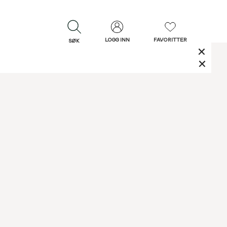
LOGG INN
FAVORITTER
SØK
LUKK
LUKK
Rask levering
Gratis retur
30 dagers retur