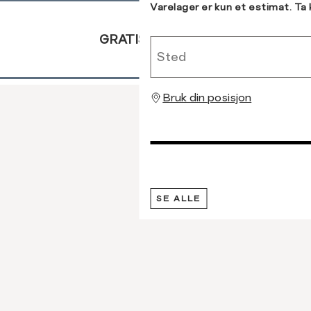
121-128
113-121
Varelager er kun et estimat. Ta
48
129-135
122-130
GRATIS RETUR
Sted
Bruk din posisjon
SE ALLE