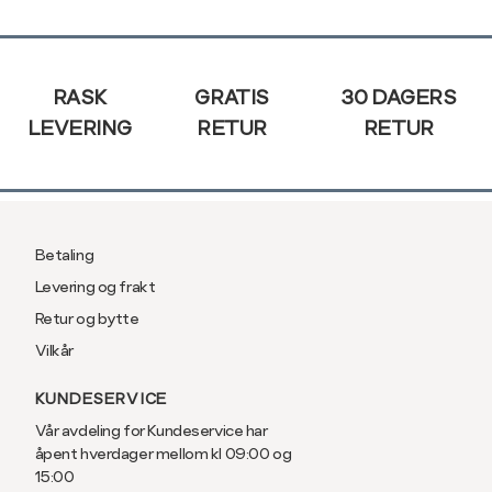
XXL
56
46
Sidebunn
3XL
58/60
RASK
GRATIS
30 DAGERS
LEVERING
RETUR
RETUR
Betaling
Levering og frakt
Retur og bytte
Vilkår
KUNDESERVICE
Vår avdeling for Kundeservice har
åpent hverdager mellom kl 09:00 og
15:00