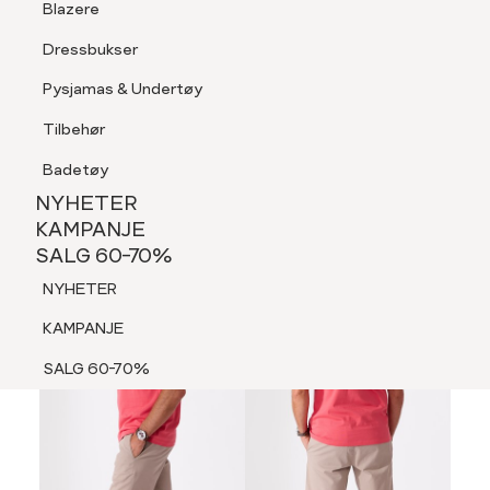
Blazere
Tilbehør
Dressbukser
LOGG INN
FAVORITTER
SØK
Shorts
Pysjamas & Undertøy
Pysjamas & Undertøy
Tilbehør
NYHETER
KAMPANJE
Badetøy
SALG 60-70%
NYHETER
60%
NYHETER
KAMPANJE
SALG 60-70%
KAMPANJE
NYHETER
SALG 60-70%
KAMPANJE
SALG 60-70%