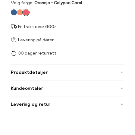
Velg
Velg farge:
Oransje - Calypso Coral
farge
Fri frakt over 600,-
Størrel
Få v
Levering på døren
30 dager returrett
Vi gir beskjed hvis varen 
ønsket 
Ha
L
Produktdetaljer
Størrelse
Tilsvarende
S
XXL
X
Kundeomtaler
S
44/46
38
Din
M
48/50
40
Levering og retur
e-
L
52
42
post
XL
54
44