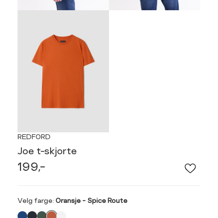
REDFORD
Joe t-skjorte
199,-
Velg
Velg farge:
Oransje - Spice Route
farge