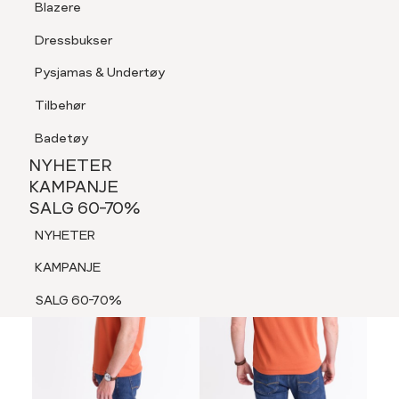
Blazere
Tilbehør
Dressbukser
LOGG INN
FAVORITTER
SØK
Shorts
Pysjamas & Undertøy
Pysjamas & Undertøy
Tilbehør
NYHETER
KAMPANJE
Badetøy
SALG 60-70%
NYHETER
NYHETER
KAMPANJE
SALG 60-70%
KAMPANJE
NYHETER
SALG 60-70%
KAMPANJE
SALG 60-70%