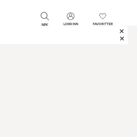
LOGG INN
FAVORITTER
SØK
LUKK
LUKK
Rask levering
Gratis retur
30 dagers retur