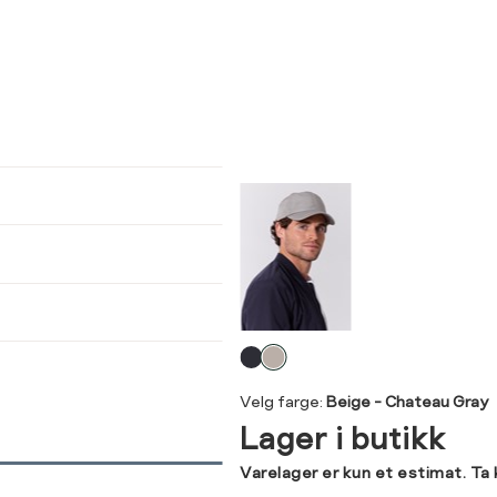
ser
arsel
kommer tilbake på lager. Velg
størrelse:
UKK
SEND
Velg
farge
Velg farge:
Beige - Chateau Gray
Lager i butikk
Varelager er kun et estimat. Ta