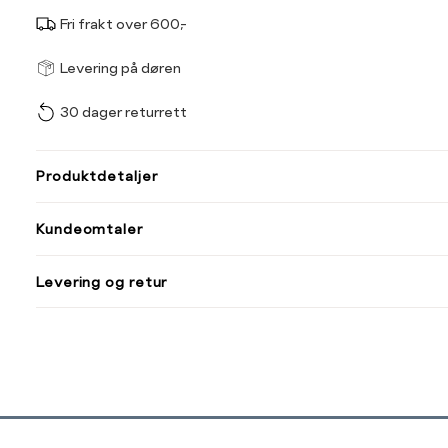
Fri frakt over 600,-
Størrel
Få v
Levering på døren
30 dager returrett
Vi gir beskjed hvis varen 
ønsket 
L
Produktdetaljer
ONESIZE
Kundeomtaler
Din
Levering og retur
e-
post
Sidebunn