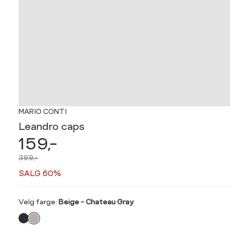
MARIO CONTI
Leandro caps
159,-
399,-
SALG 60%
Velg
Velg farge:
Beige - Chateau Gray
farge