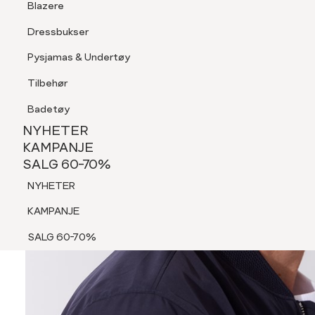
Blazere
Tilbehør
Dressbukser
Shorts
Pysjamas & Undertøy
Pysjamas & Undertøy
Tilbehør
NYHETER
KAMPANJE
Badetøy
SALG 60-70%
NYHETER
NYHETER
KAMPANJE
SALG 60-70%
KAMPANJE
NYHETER
SALG 60-70%
KAMPANJE
SALG 60-70%