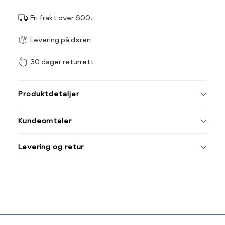
Fri frakt over 600,-
Størrel
Få v
Levering på døren
30 dager returrett
Vi gir beskjed hvis varen 
ønsket 
L
Produktdetaljer
ONESIZE
Kundeomtaler
Din
Levering og retur
e-
post
Sidebunn