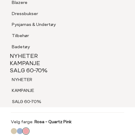
Blazere
Tilbehør
Dressbukser
LOGG INN
FAVORITTER
SØK
Shorts
Pysjamas & Undertøy
Pysjamas & Undertøy
Tilbehør
NYHETER
KAMPANJE
Badetøy
SALG 60-70%
NYHETER
60%
NYHETER
KAMPANJE
INTEX
SALG 60-70%
KAMPANJE
Santi silkeslips og lommetørkle
NYHETER
SALG 60-70%
279,-
KAMPANJE
699,-
SALG 60-70%
SALG 60%
Velg
Velg farge:
Rosa - Quartz Pink
farge