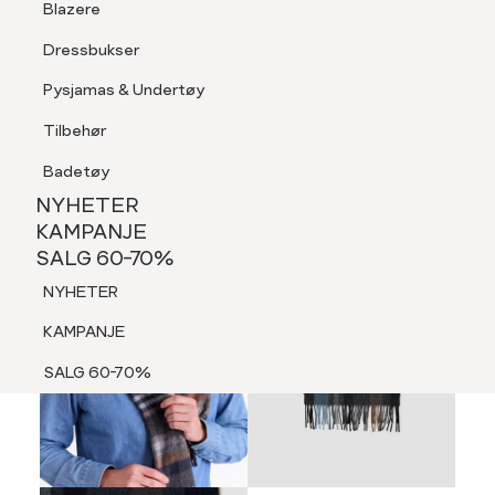
Blazere
Tilbehør
Dressbukser
LOGG INN
FAVORITTER
SØK
Shorts
Pysjamas & Undertøy
Pysjamas & Undertøy
Tilbehør
NYHETER
KAMPANJE
Badetøy
SALG 60-70%
NYHETER
NYHETER
KAMPANJE
SALG 60-70%
KAMPANJE
NYHETER
SALG 60-70%
KAMPANJE
SALG 60-70%