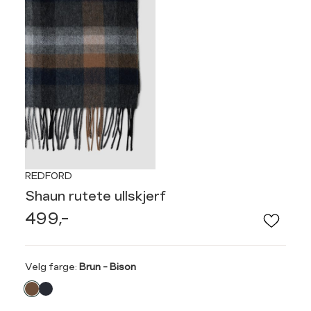
REDFORD
Shaun rutete ullskjerf
499,-
Velg
Velg farge:
Brun - Bison
farge