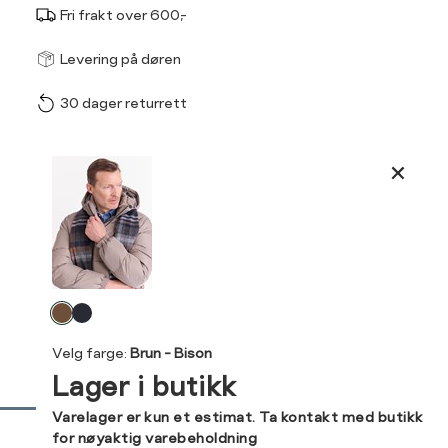
Fri frakt over 600,-
Størrel
Få v
Levering på døren
30 dager returrett
Vi gir beskjed hvis varen 
ønsket 
L
Produktdetaljer
ONESIZE
Kundeomtaler
Din
Levering og retur
e-
Velg
post
farge
Velg farge:
Brun - Bison
Lager i butikk
Sidebunn
Varelager er kun et estimat. Ta kontakt med butikk
for nøyaktig varebeholdning