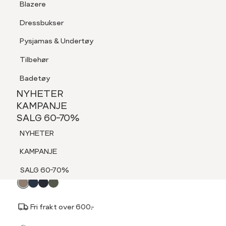
Blazere
Tilbehør
Dressbukser
LOGG INN
FAVORITTER
SØK
Shorts
Pysjamas & Undertøy
Pysjamas & Undertøy
Tilbehør
NYHETER
KAMPANJE
Badetøy
SALG 60-70%
NYHETER
REDFORD
NYHETER
KAMPANJE
Shaun rutete ullskjerf
SALG 60-70%
KAMPANJE
499,-
NYHETER
SALG 60-70%
KAMPANJE
Velg
Velg farge:
Beige - APS
SALG 60-70%
farge
Fri frakt over 600,-