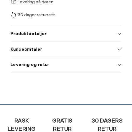
Størrel
Få v
Levering på døren
30 dager returrett
Vi gir beskjed hvis varen 
ønsket 
L
Produktdetaljer
Din
Kundeomtaler
e-
post
Levering og retur
Sidebunn
RASK
GRATIS
30 DAGERS
LEVERING
RETUR
RETUR