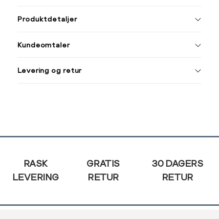
ønsket 
Størrelse
Klesstørrelse
L
Produktdetaljer
XS
34
XS
S
Kundeomtaler
S
36
XXL
XXXL
M
38
Levering og retur
L
40
Din
XL
42
e-
post
XXL
44
Sidebunn
RASK
GRATIS
30 DAGERS
LEVERING
RETUR
RETUR