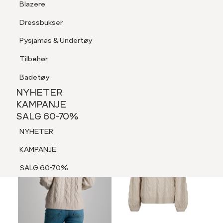
Blazere
Tilbehør
Dressbukser
LOGG INN
FAVORITTER
SØK
Shorts
Pysjamas & Undertøy
Pysjamas & Undertøy
Tilbehør
NYHETER
KAMPANJE
Badetøy
SALG 60-70%
NYHETER
NYHETER
KAMPANJE
SALG 60-70%
KAMPANJE
NYHETER
SALG 60-70%
KAMPANJE
SALG 60-70%