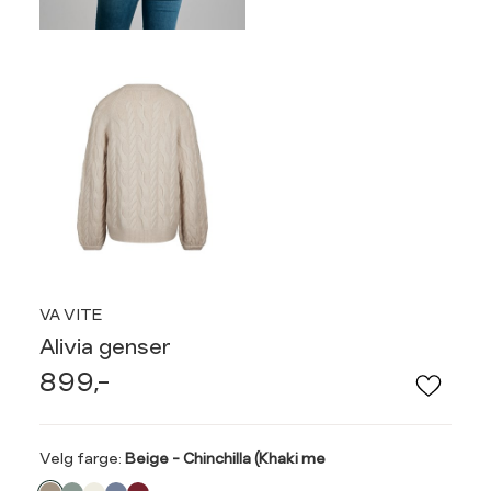
VA VITE
Alivia genser
899,-
Velg
Velg farge:
Beige - Chinchilla (Khaki me
farge