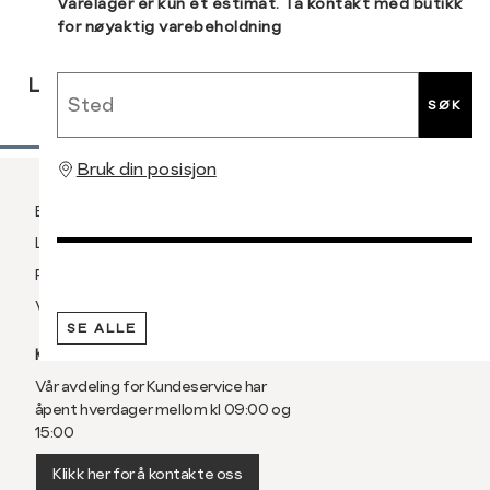
Sidebunn
Varelager er kun et estimat. Ta kontakt med butikk
for nøyaktig varebeholdning
RASK
GRATIS
30 DAGERS
Sted
LEVERING
RETUR
RETUR
SØK
Bruk din posisjon
Betaling
Levering og frakt
Retur og bytte
Vilkår
SE ALLE
KUNDESERVICE
Vår avdeling for Kundeservice har
åpent hverdager mellom kl 09:00 og
15:00
Klikk her for å kontakte oss