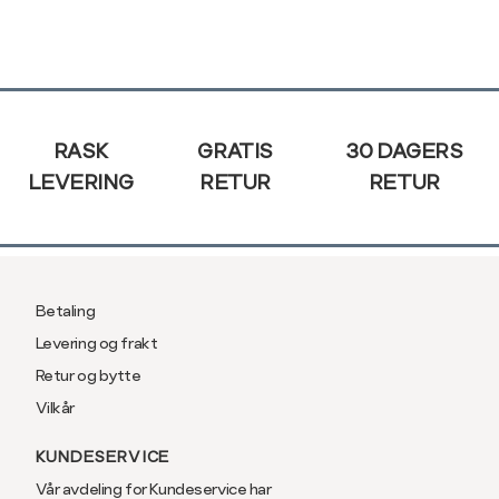
Din
XL
42
e-
post
XXL
44
Sidebunn
RASK
GRATIS
30 DAGERS
LEVERING
RETUR
RETUR
Betaling
Levering og frakt
Retur og bytte
Vilkår
KUNDESERVICE
Vår avdeling for Kundeservice har