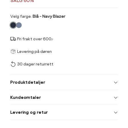
SALG 60%
Velg
Velg farge:
Blå - Navy Blazer
farge
Fri frakt over 600,-
Størrel
Få v
Levering på døren
30 dager returrett
Vi gir beskjed hvis varen 
ønsket 
Størrelse
Klesstørrelse
L
Produktdetaljer
XS
34
XS
S
Kundeomtaler
S
36
XXL
XXXL
M
38
Levering og retur
L
40