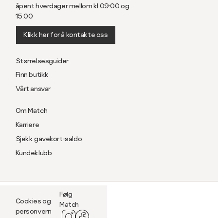
åpent hverdager mellom kl 09:00 og
15:00
Klikk her for å kontakte oss
Størrelsesguider
Finn butikk
Vårt ansvar
Om Match
Karriere
Sjekk gavekort-saldo
Kundeklubb
Følg
Cookies og
Match
personvern