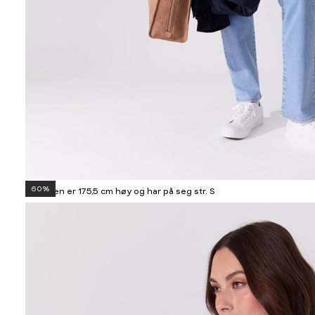
60%
Modellen er 175,5 cm høy og har på seg str. S
Informasjon
om
modellhøyde
og
produkstørrelse