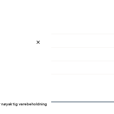
ser
arsel
kommer tilbake på lager. Velg
størrelse:
Brystvidde (cm)
Midjemål (cm)
Hoftemål (cm)
UKK
78-81
62-64
86-89
M
L
XL
82-85
65-67
93-96
86-89
68-71
97-100
90-93
72-75
101-104
SEND
94-97
76-79
105-107
98-101
80-84
108-112
r nøyaktig varebeholdning