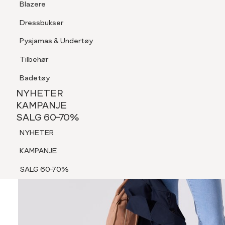
Blazere
Tilbehør
Dressbukser
Shorts
Pysjamas & Undertøy
Pysjamas & Undertøy
Tilbehør
NYHETER
KAMPANJE
Badetøy
SALG 60-70%
NYHETER
NYHETER
KAMPANJE
SALG 60-70%
KAMPANJE
NYHETER
SALG 60-70%
KAMPANJE
SALG 60-70%