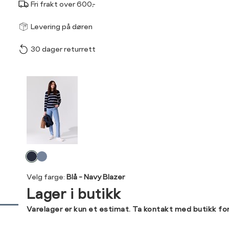
Fri frakt over 600,-
Størrel
Få v
Levering på døren
30 dager returrett
Vi gir beskjed hvis varen 
ønsket 
Størrelse
Klesstørrelse
L
Produktdetaljer
XS
34
XS
S
Kundeomtaler
S
36
XXL
XXXL
M
38
Levering og retur
L
40
Velg
Din
farge
XL
42
Velg farge:
Blå - Navy Blazer
e-
Lager i butikk
post
XXL
44
Sidebunn
Varelager er kun et estimat. Ta kontakt med butikk fo