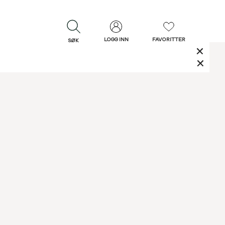
LOGG INN
FAVORITTER
SØK
LUKK
LUKK
Rask levering
Gratis retur
30 dagers retur