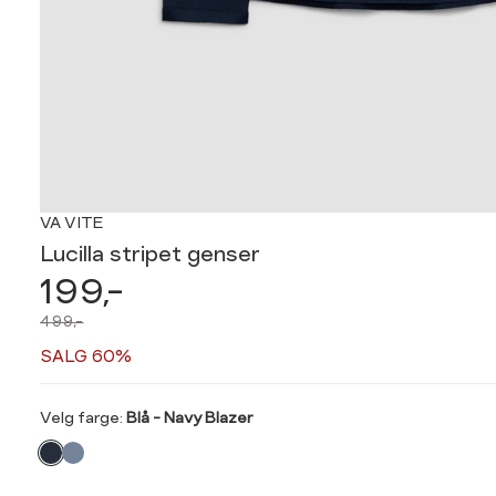
VA VITE
Lucilla stripet genser
199,-
499,-
SALG 60%
Velg
Velg farge:
Blå - Navy Blazer
farge