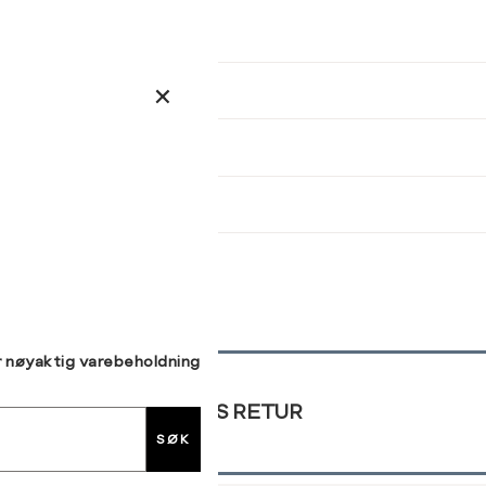
kommer tilbake på lager. Velg
størrelse:
UKK
38
40
42
SEND
r nøyaktig varebeholdning
GRATIS RETUR
SØK