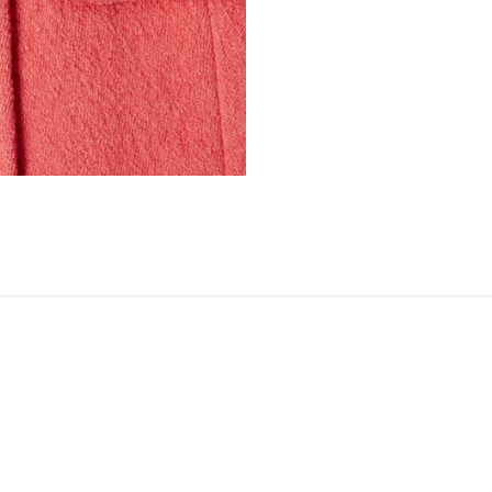
ser
arsel