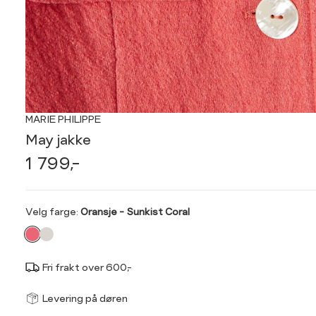
MARIE PHILIPPE
May jakke
1 799,-
Velg
Velg farge:
Oransje - Sunkist Coral
farge
Fri frakt over 600,-
Størrel
Få v
Levering på døren