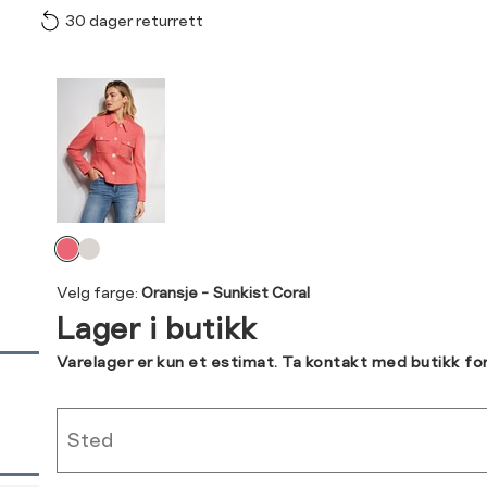
30 dager returrett
Vi gir beskjed hvis varen 
ønsket 
L
Produktdetaljer
34
36
Kundeomtaler
44
Levering og retur
Velg
Din
farge
Velg farge:
Oransje - Sunkist Coral
e-
Lager i butikk
post
Sidebunn
Varelager er kun et estimat. Ta kontakt med butikk fo
RASK LEVERING
Sted