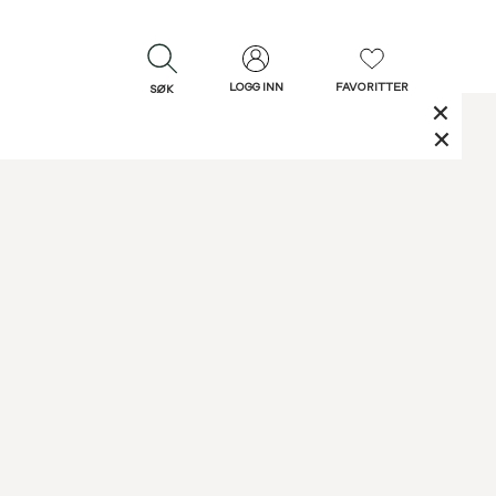
LOGG INN
FAVORITTER
SØK
LUKK
LUKK
Rask levering
Gratis retur
30 dagers retur