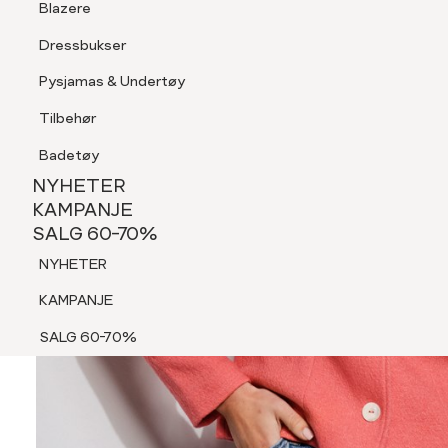
Blazere
Tilbehør
Dressbukser
Shorts
Pysjamas & Undertøy
Pysjamas & Undertøy
Tilbehør
NYHETER
KAMPANJE
Badetøy
SALG 60-70%
NYHETER
NYHETER
KAMPANJE
SALG 60-70%
KAMPANJE
NYHETER
SALG 60-70%
KAMPANJE
SALG 60-70%