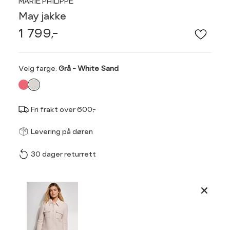
MARIE PHILIPPE
May jakke
1 799,-
Velg
Velg farge:
Grå - White Sand
farge
Fri frakt over 600,-
Størrel
Få v
Levering på døren
30 dager returrett
Vi gir beskjed hvis varen 
ønsket 
L
Produktdetaljer
34
36
Kundeomtaler