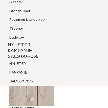
Blazere
Tilbehør
Dressbukser
LOGG INN
FAVORITTER
SØK
Shorts
Pysjamas & Undertøy
Pysjamas & Undertøy
Tilbehør
NYHETER
KAMPANJE
Badetøy
SALG 60-70%
NYHETER
NYHETER
KAMPANJE
SALG 60-70%
KAMPANJE
NYHETER
SALG 60-70%
KAMPANJE
SALG 60-70%