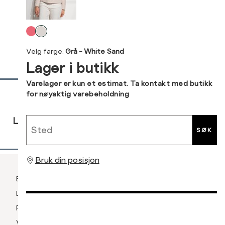
44
Levering og retur
Velg
Din
farge
Velg farge:
Grå - White Sand
e-
Lager i butikk
post
Sidebunn
Varelager er kun et estimat. Ta kontakt med butikk
for nøyaktig varebeholdning
RASK
GRATIS
30 DAGERS
Sted
LEVERING
RETUR
RETUR
SØK
Bruk din posisjon
Betaling
Levering og frakt
Retur og bytte
Vilkår