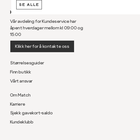
SE ALLE
KUNDESERVICE
Vår avdeling for Kundeservice har
åpent hverdager mellom kl 09:00 og
15:00
Klikk her for å kontakte oss
Størrelsesguider
Finn butikk
Vårt ansvar
Om Match
Karriere
Sjekk gavekort-saldo
Kundeklubb