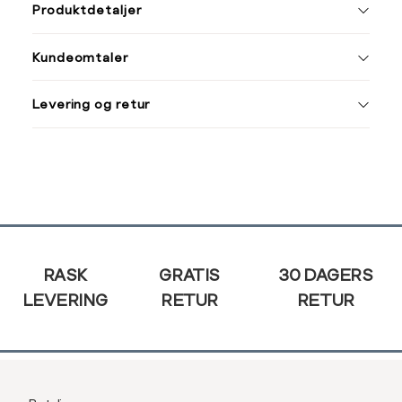
L
Produktdetaljer
XS
34
34
36
Kundeomtaler
S
36
44
46
M
38
Levering og retur
L
40
Din
XL
42
e-
post
XXL
44
Sidebunn
RASK
GRATIS
30 DAGERS
LEVERING
RETUR
RETUR