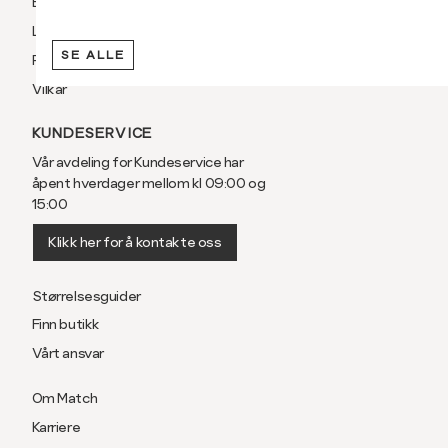
Betaling
Levering og frakt
SE ALLE
Retur og bytte
Vilkår
KUNDESERVICE
Vår avdeling for Kundeservice har
åpent hverdager mellom kl 09:00 og
15:00
Klikk her for å kontakte oss
Størrelsesguider
Finn butikk
Vårt ansvar
Om Match
Karriere