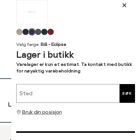
L
Produktdetaljer
XS
34
34
36
Kundeomtaler
S
36
Velg
44
46
M
38
Levering og retur
farge
Velg farge:
Blå - Eclipse
L
40
Lager i butikk
Din
XL
42
e-
Varelager er kun et estimat. Ta kontakt med butikk
post
for nøyaktig varebeholdning
XXL
44
Sidebunn
Sted
SØK
RASK
GRATIS
30 DAGERS
LEVERING
RETUR
RETUR
Bruk din posisjon