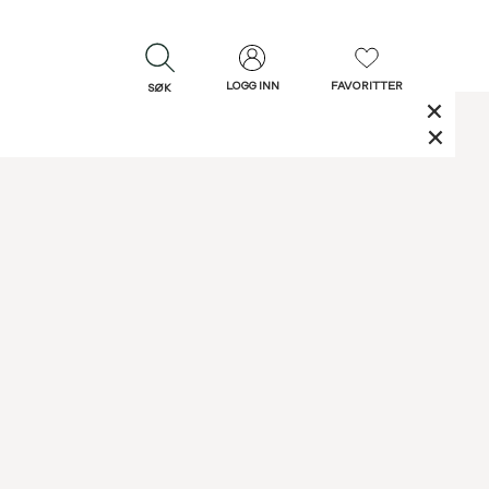
LOGG INN
FAVORITTER
SØK
LUKK
LUKK
Rask levering
Gratis retur
30 dagers retur