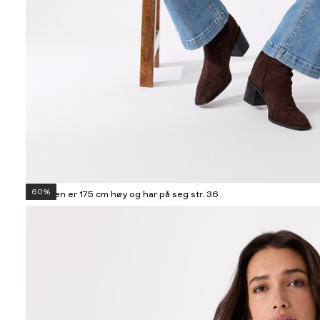
60%
Modellen er 175 cm høy og har på seg str. 36
Informasjon
om
modellhøyde
og
produkstørrelse