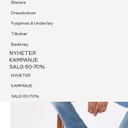
Blazere
Tilbehør
Dressbukser
Shorts
Pysjamas & Undertøy
Pysjamas & Undertøy
Tilbehør
NYHETER
KAMPANJE
Badetøy
SALG 60-70%
NYHETER
NYHETER
KAMPANJE
SALG 60-70%
KAMPANJE
NYHETER
SALG 60-70%
KAMPANJE
SALG 60-70%