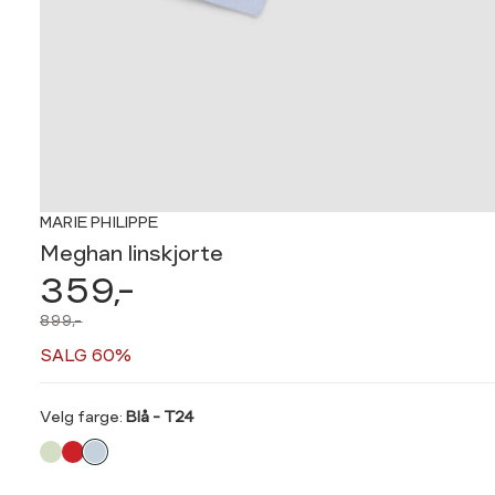
MARIE PHILIPPE
Meghan linskjorte
359,-
899,-
SALG 60%
Velg
Velg farge:
Blå - T24
farge