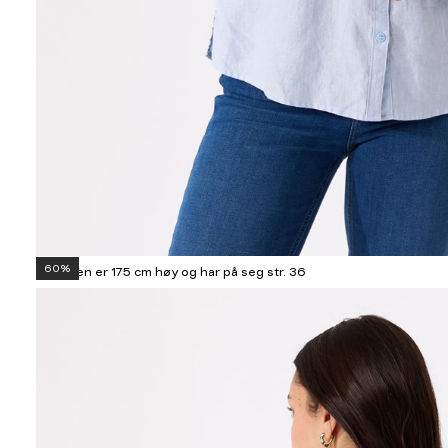
60%
Modellen er 175 cm høy og har på seg str. 36
Informasjon
om
modellhøyde
og
produkstørrelse