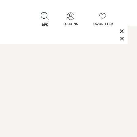
LOGG INN
FAVORITTER
SØK
LUKK
LUKK
Rask levering
Gratis retur
30 dagers retur