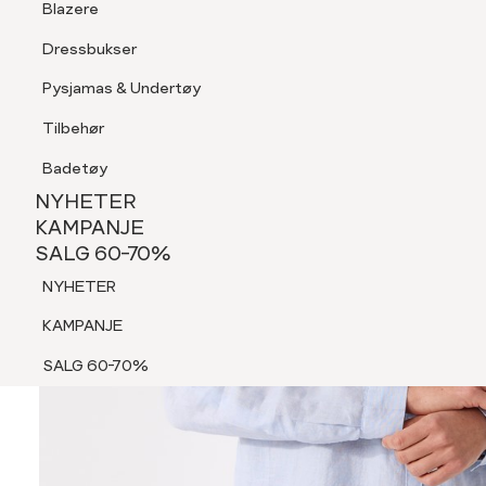
Blazere
Tilbehør
Dressbukser
Shorts
Pysjamas & Undertøy
Pysjamas & Undertøy
Tilbehør
NYHETER
KAMPANJE
Badetøy
SALG 60-70%
NYHETER
NYHETER
KAMPANJE
SALG 60-70%
KAMPANJE
NYHETER
SALG 60-70%
KAMPANJE
SALG 60-70%