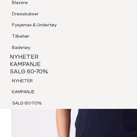
Blazere
Tilbehør
Dressbukser
Shorts
Pysjamas & Undertøy
Pysjamas & Undertøy
Tilbehør
NYHETER
KAMPANJE
Badetøy
SALG 60-70%
NYHETER
NYHETER
KAMPANJE
SALG 60-70%
KAMPANJE
NYHETER
SALG 60-70%
KAMPANJE
SALG 60-70%