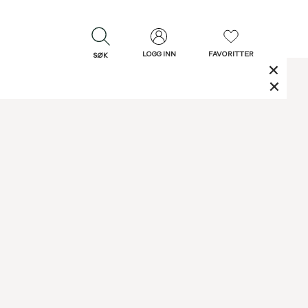
LOGG INN
FAVORITTER
SØK
LUKK
LUKK
Rask levering
Gratis retur
30 dagers retur