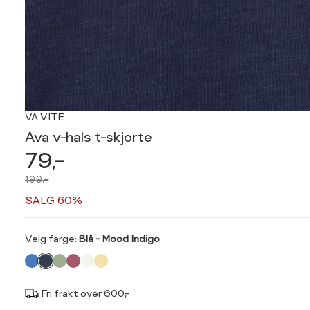
VA VITE
Ava v-hals t-skjorte
79,-
199,-
SALG 60%
Velg
Velg farge:
Blå - Mood Indigo
farge
Fri frakt over 600,-