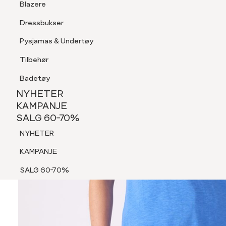
Blazere
Tilbehør
Dressbukser
Shorts
Pysjamas & Undertøy
Pysjamas & Undertøy
Tilbehør
NYHETER
KAMPANJE
Badetøy
SALG 60-70%
NYHETER
NYHETER
KAMPANJE
SALG 60-70%
KAMPANJE
NYHETER
SALG 60-70%
KAMPANJE
SALG 60-70%