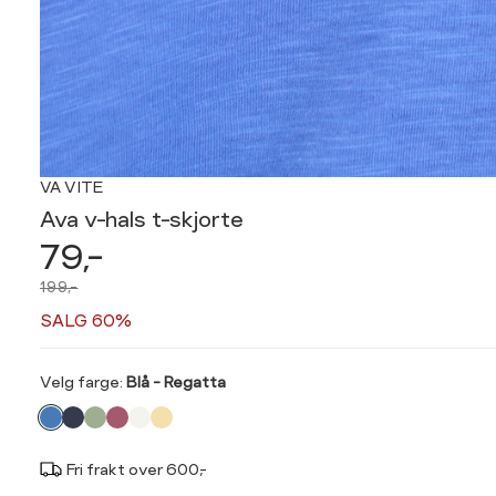
VA VITE
Ava v-hals t-skjorte
79,-
199,-
SALG 60%
Velg
Velg farge:
Blå - Regatta
farge
Fri frakt over 600,-