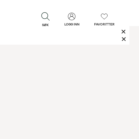
LOGG INN
FAVORITTER
SØK
LUKK
LUKK
Rask levering
Gratis retur
30 dagers retur