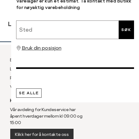
Sidebunn
Varelager er kun et estimat. Ta kontakt med butikk
for nøyaktig varebeholdning
RASK
GRATIS
30 DAGERS
Sted
LEVERING
RETUR
RETUR
SØK
Bruk din posisjon
Betaling
Levering og frakt
Retur og bytte
Vilkår
SE ALLE
KUNDESERVICE
Vår avdeling for Kundeservice har
åpent hverdager mellom kl 09:00 og
15:00
Klikk her for å kontakte oss