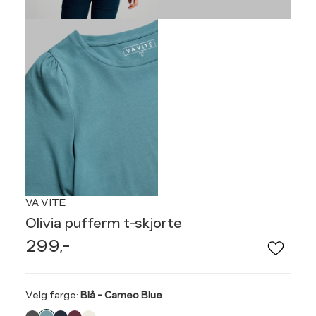
VA VITE
Olivia pufferm t-skjorte
299,-
Velg
Velg farge:
Blå - Cameo Blue
farge