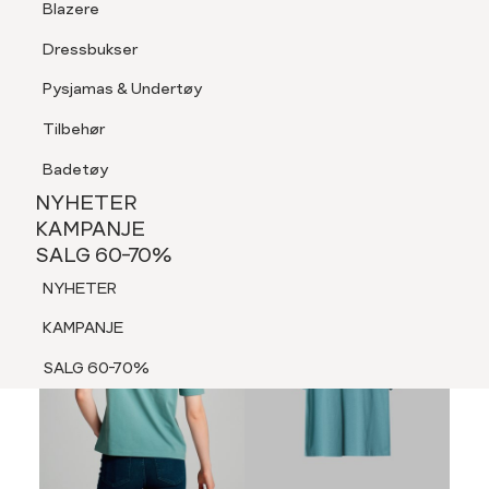
Blazere
Tilbehør
Dressbukser
LOGG INN
FAVORITTER
SØK
Shorts
Pysjamas & Undertøy
Pysjamas & Undertøy
Tilbehør
NYHETER
KAMPANJE
Badetøy
SALG 60-70%
NYHETER
NYHETER
KAMPANJE
SALG 60-70%
KAMPANJE
NYHETER
SALG 60-70%
KAMPANJE
SALG 60-70%