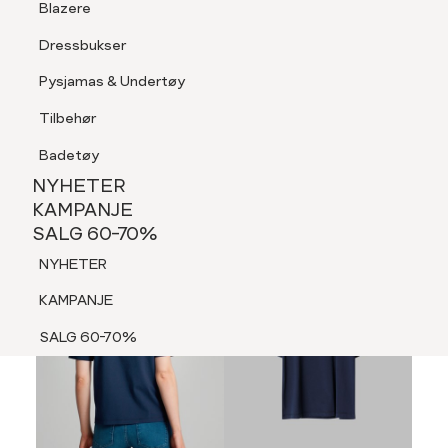
Blazere
Tilbehør
Dressbukser
LOGG INN
FAVORITTER
SØK
Shorts
Pysjamas & Undertøy
Pysjamas & Undertøy
Tilbehør
NYHETER
KAMPANJE
Badetøy
SALG 60-70%
NYHETER
NYHETER
KAMPANJE
SALG 60-70%
KAMPANJE
NYHETER
SALG 60-70%
KAMPANJE
SALG 60-70%