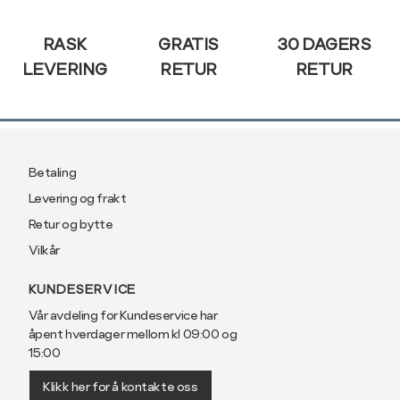
Sidebunn
RASK
GRATIS
30 DAGERS
LEVERING
RETUR
RETUR
Betaling
Levering og frakt
Retur og bytte
Vilkår
KUNDESERVICE
Vår avdeling for Kundeservice har
åpent hverdager mellom kl 09:00 og
15:00
Klikk her for å kontakte oss