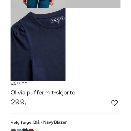
VA VITE
Olivia pufferm t-skjorte
299,-
Velg
Velg farge:
Blå - Navy Blazer
farge