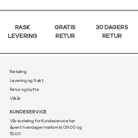
Sidebunn
33"
34"
RASK
GRATIS
30 DAGERS
LEVERING
RETUR
RETUR
36"
38"
40"
1
Betaling
Levering og frakt
Retur og bytte
Vilkår
KUNDESERVICE
Vår avdeling for Kundeservice har
åpent hverdager mellom kl 09:00 og
15:00