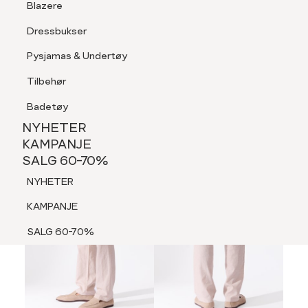
Blazere
Tilbehør
Dressbukser
LOGG INN
FAVORITTER
SØK
Shorts
Pysjamas & Undertøy
Pysjamas & Undertøy
Tilbehør
NYHETER
KAMPANJE
Badetøy
SALG 60-70%
NYHETER
60%
NYHETER
KAMPANJE
SALG 60-70%
KAMPANJE
NYHETER
SALG 60-70%
KAMPANJE
SALG 60-70%