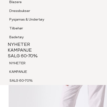
Blazere
Tilbehør
Dressbukser
Shorts
Pysjamas & Undertøy
Pysjamas & Undertøy
Tilbehør
NYHETER
KAMPANJE
Badetøy
SALG 60-70%
NYHETER
NYHETER
KAMPANJE
SALG 60-70%
KAMPANJE
NYHETER
SALG 60-70%
KAMPANJE
SALG 60-70%