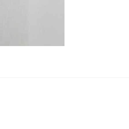
ser
arsel