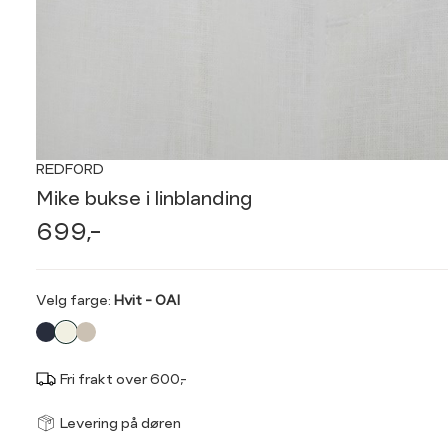
REDFORD
Mike bukse i linblanding
699,-
Velg
Velg farge:
Hvit - OAI
farge
Fri frakt over 600,-
Størrel
Få v
Levering på døren