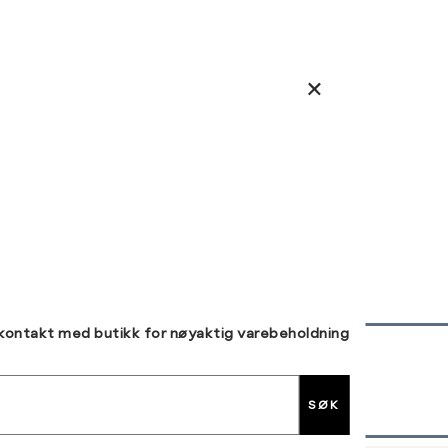
 kontakt med butikk for nøyaktig varebeholdning
30 DAGERS RETUR
SØK