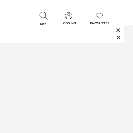
LOGG INN
FAVORITTER
SØK
LUKK
LUKK
Rask levering
Gratis retur
30 dagers retur