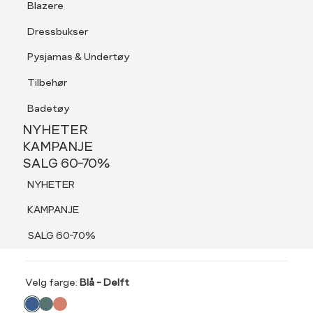
Blazere
Tilbehør
Dressbukser
LOGG INN
FAVORITTER
SØK
Shorts
Pysjamas & Undertøy
Pysjamas & Undertøy
Tilbehør
NYHETER
KAMPANJE
Badetøy
SALG 60-70%
NYHETER
60%
NYHETER
KAMPANJE
REDFORD
SALG 60-70%
KAMPANJE
Becker boxershorts
NYHETER
SALG 60-70%
159,-
KAMPANJE
399,-
SALG 60-70%
SALG 60%
Velg
Velg farge:
Blå - Delft
farge