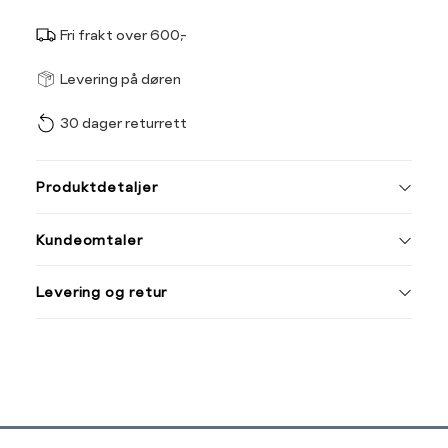
Fri frakt over 600,-
Størrel
Få v
Levering på døren
30 dager returrett
Vi gir beskjed hvis varen 
ønsket 
L
Produktdetaljer
S
M
Kundeomtaler
Din
Levering og retur
e-
post
Sidebunn