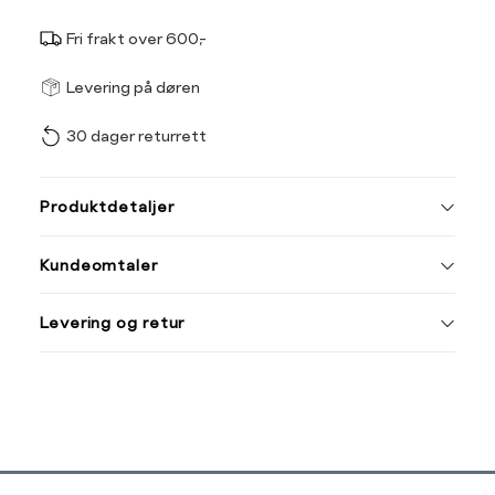
Fri frakt over 600,-
Størrel
Få v
Levering på døren
30 dager returrett
Vi gir beskjed hvis varen 
ønsket 
L
Produktdetaljer
M
L
Kundeomtaler
Din
Levering og retur
e-
post
Sidebunn