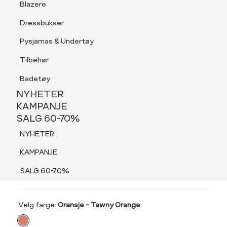
Blazere
Tilbehør
Dressbukser
LOGG INN
FAVORITTER
SØK
Shorts
Pysjamas & Undertøy
Pysjamas & Undertøy
Tilbehør
NYHETER
KAMPANJE
Badetøy
SALG 60-70%
NYHETER
60%
NYHETER
KAMPANJE
REDFORD
SALG 60-70%
KAMPANJE
Becker boxershorts
NYHETER
SALG 60-70%
159,-
KAMPANJE
399,-
SALG 60-70%
SALG 60%
Velg
Velg farge:
Oransje - Tawny Orange
farge