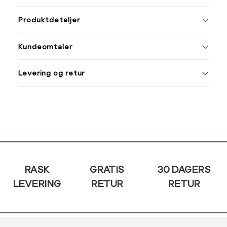
ønsket 
L
Produktdetaljer
Din
Kundeomtaler
e-
post
Levering og retur
Sidebunn
RASK
GRATIS
30 DAGERS
LEVERING
RETUR
RETUR