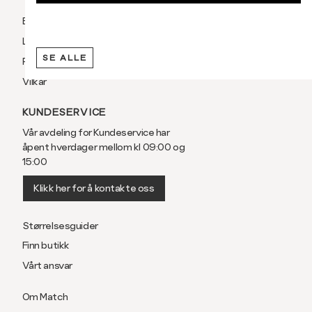
Betaling
Levering og frakt
SE ALLE
Retur og bytte
Vilkår
KUNDESERVICE
Vår avdeling for Kundeservice har
åpent hverdager mellom kl 09:00 og
15:00
Klikk her for å kontakte oss
Størrelsesguider
Finn butikk
Vårt ansvar
Om Match