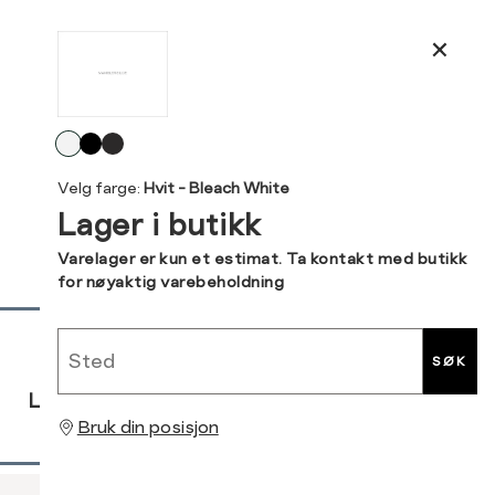
ønsket 
L
Produktdetaljer
Din
Kundeomtaler
e-
post
Velg
Levering og retur
farge
Velg farge:
Hvit - Bleach White
Lager i butikk
Varelager er kun et estimat. Ta kontakt med butikk
for nøyaktig varebeholdning
Sidebunn
Sted
SØK
RASK
GRATIS
30 DAGERS
LEVERING
RETUR
RETUR
Bruk din posisjon