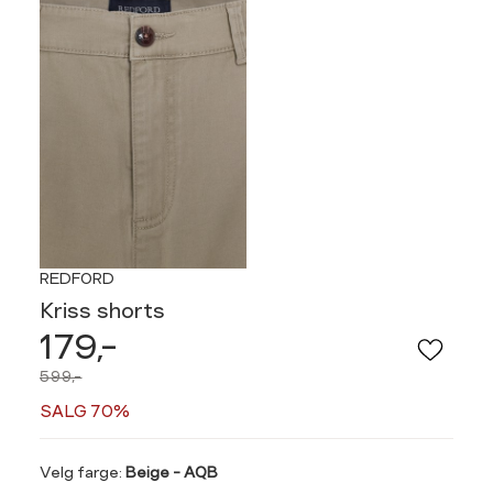
REDFORD
Kriss shorts
179,-
599,-
SALG 70%
Velg
Velg farge:
Beige - AQB