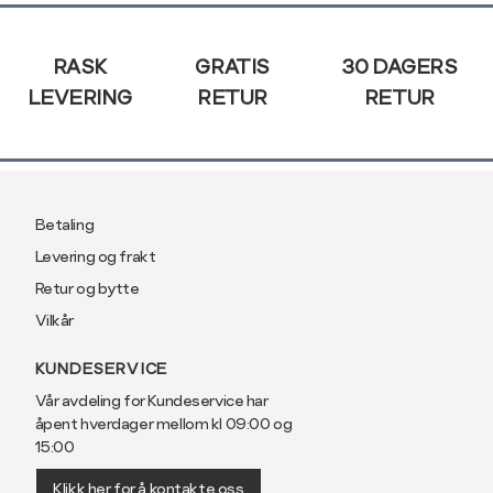
Sidebunn
RASK
GRATIS
30 DAGERS
LEVERING
RETUR
RETUR
Betaling
Levering og frakt
Retur og bytte
Vilkår
KUNDESERVICE
Vår avdeling for Kundeservice har
åpent hverdager mellom kl 09:00 og
15:00
Klikk her for å kontakte oss