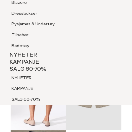
Blazere
Tilbehør
Dressbukser
LOGG INN
FAVORITTER
SØK
Shorts
Pysjamas & Undertøy
Pysjamas & Undertøy
Tilbehør
NYHETER
KAMPANJE
Badetøy
SALG 60-70%
70%
NYHETER
NYHETER
KAMPANJE
SALG 60-70%
KAMPANJE
NYHETER
SALG 60-70%
KAMPANJE
SALG 60-70%