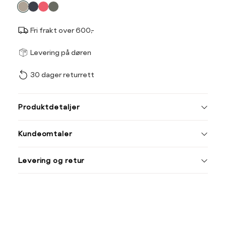
farge
Fri frakt over 600,-
Størrel
Få v
Levering på døren
30 dager returrett
Vi gir beskjed hvis varen 
ønsket 
L
Produktdetaljer
Din
Kundeomtaler
e-
post
Levering og retur