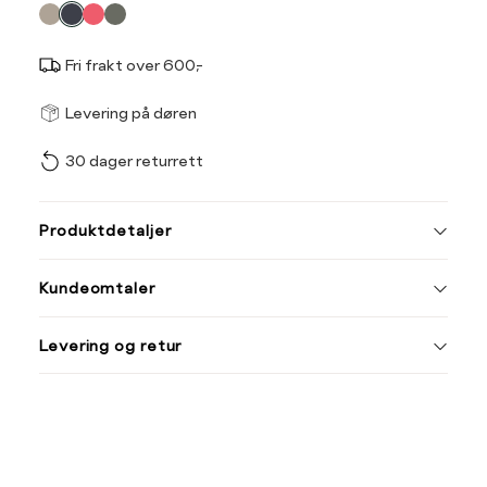
farge
Fri frakt over 600,-
Størrel
Få v
Levering på døren
30 dager returrett
Vi gir beskjed hvis varen 
ønsket 
L
Produktdetaljer
Din
Kundeomtaler
e-
post
Levering og retur