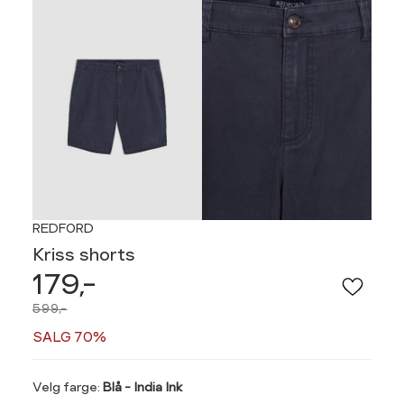
REDFORD
Kriss shorts
179,-
599,-
SALG 70%
Velg
Velg farge:
Blå - India Ink