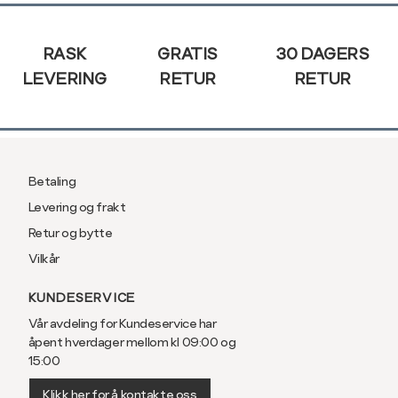
Sidebunn
RASK
GRATIS
30 DAGERS
LEVERING
RETUR
RETUR
Betaling
Levering og frakt
Retur og bytte
Vilkår
KUNDESERVICE
Vår avdeling for Kundeservice har
åpent hverdager mellom kl 09:00 og
15:00
Klikk her for å kontakte oss