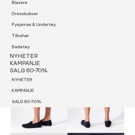
Blazere
Tilbehør
Dressbukser
LOGG INN
FAVORITTER
SØK
Shorts
Pysjamas & Undertøy
Pysjamas & Undertøy
Tilbehør
NYHETER
KAMPANJE
Badetøy
SALG 60-70%
70%
NYHETER
NYHETER
KAMPANJE
SALG 60-70%
KAMPANJE
NYHETER
SALG 60-70%
KAMPANJE
SALG 60-70%