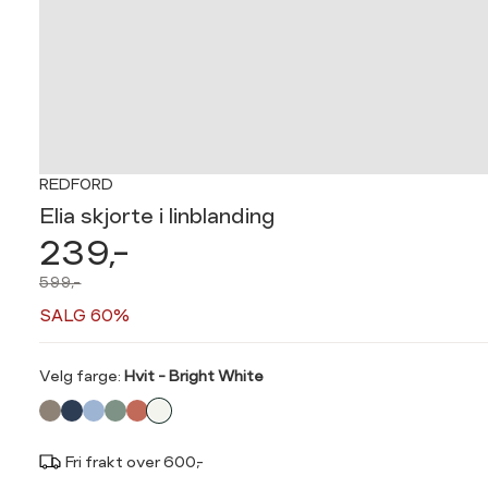
REDFORD
Elia skjorte i linblanding
239,-
599,-
SALG 60%
Velg
Velg farge:
Hvit - Bright White
farge
Fri frakt over 600,-