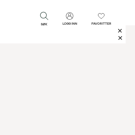
LOGG INN
FAVORITTER
SØK
LUKK
LUKK
Rask levering
Gratis retur
30 dagers retur