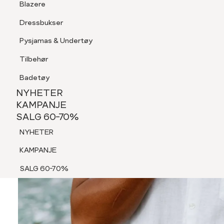
Blazere
Tilbehør
Dressbukser
Shorts
Pysjamas & Undertøy
Pysjamas & Undertøy
Tilbehør
NYHETER
KAMPANJE
Badetøy
SALG 60-70%
NYHETER
NYHETER
KAMPANJE
SALG 60-70%
KAMPANJE
NYHETER
SALG 60-70%
KAMPANJE
SALG 60-70%