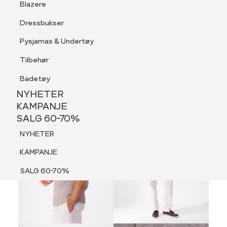
Blazere
Tilbehør
Dressbukser
LOGG INN
FAVORITTER
SØK
Shorts
Pysjamas & Undertøy
Pysjamas & Undertøy
Tilbehør
NYHETER
KAMPANJE
Badetøy
SALG 60-70%
60%
NYHETER
NYHETER
KAMPANJE
SALG 60-70%
KAMPANJE
NYHETER
SALG 60-70%
KAMPANJE
SALG 60-70%