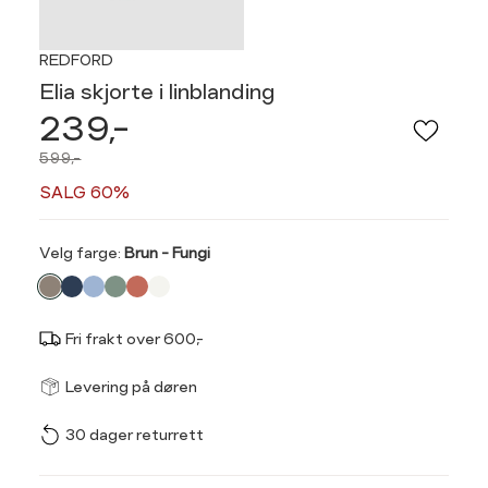
REDFORD
Elia skjorte i linblanding
239,-
599,-
SALG 60%
Velg
Velg farge:
Brun - Fungi
farge
Fri frakt over 600,-
Størrel
Få v
Levering på døren
30 dager returrett
Vi gir beskjed hvis varen 
ønsket 