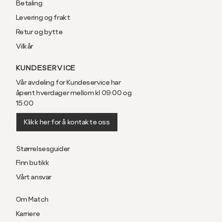
Betaling
Størrelse
S
M
Levering og frakt
Retur og bytte
Halsvidde
38
40
Vilkår
Bryst
104
110
KUNDESERVICE
Liv
100
106
Vår avdeling for Kundeservice har
åpent hverdager mellom kl 09:00 og
Ermlengde*
86
89
15:00
74-
76-
Klikk her for å kontakte oss
Rygglengde
76
78
Størrelsesguider
Finn butikk
*ermlengden er målt fra sen
Vårt ansvar
Slim fit, smal passform
Om Match
Karriere