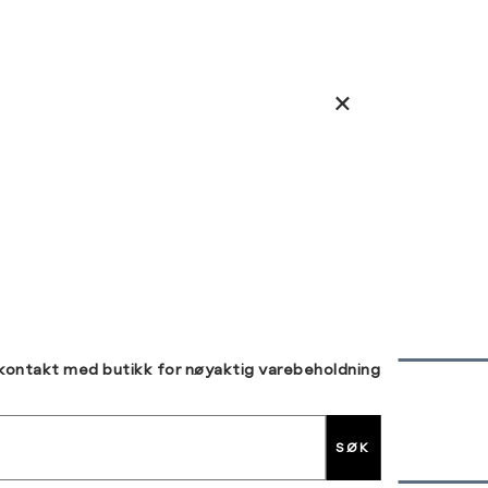
 kontakt med butikk for nøyaktig varebeholdning
30 DAGERS RETUR
SØK