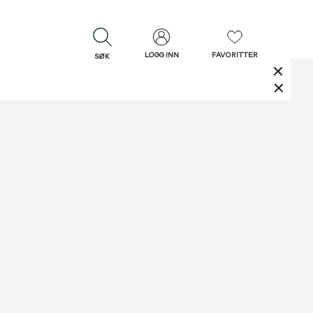
LOGG INN
FAVORITTER
SØK
LUKK
LUKK
Rask levering
Gratis retur
30 dagers retur