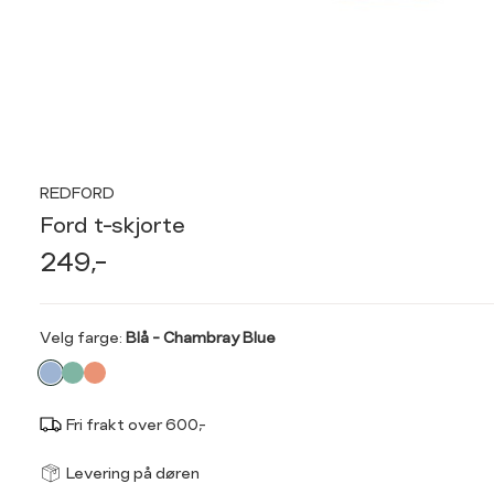
REDFORD
Ford t-skjorte
249,-
Velg
Velg farge:
Blå - Chambray Blue
farge
Fri frakt over 600,-
Størrel
Få v
Levering på døren