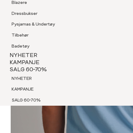
Blazere
Tilbehør
Dressbukser
Shorts
Pysjamas & Undertøy
Pysjamas & Undertøy
Tilbehør
NYHETER
KAMPANJE
Badetøy
SALG 60-70%
NYHETER
NYHETER
KAMPANJE
SALG 60-70%
KAMPANJE
NYHETER
SALG 60-70%
KAMPANJE
SALG 60-70%