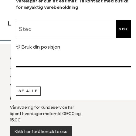
Sidebunn
Varelager er kun et estimat. Ta kontakt med butikk
for nøyaktig varebeholdning
3XL
58/60
RASK
GRATIS
30 DAGERS
Sted
LEVERING
RETUR
RETUR
SØK
Bruk din posisjon
Betaling
Levering og frakt
Retur og bytte
Vilkår
SE ALLE
KUNDESERVICE
Vår avdeling for Kundeservice har
åpent hverdager mellom kl 09:00 og
15:00
Klikk her for å kontakte oss