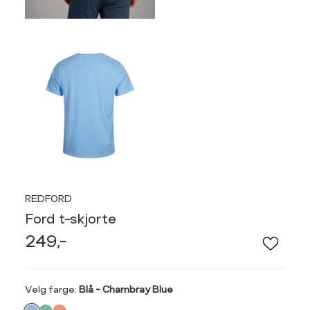
REDFORD
Ford t-skjorte
249,-
Velg
Velg farge:
Blå - Chambray Blue
farge