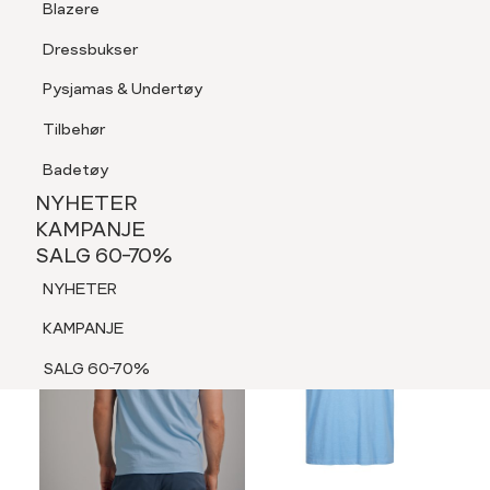
Blazere
Tilbehør
Dressbukser
LOGG INN
FAVORITTER
SØK
Shorts
Pysjamas & Undertøy
Pysjamas & Undertøy
Tilbehør
NYHETER
KAMPANJE
Badetøy
SALG 60-70%
NYHETER
NYHETER
KAMPANJE
SALG 60-70%
KAMPANJE
NYHETER
SALG 60-70%
KAMPANJE
SALG 60-70%