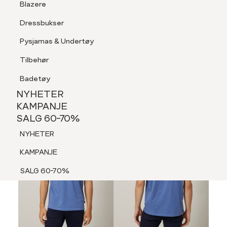
Blazere
Tilbehør
Dressbukser
LOGG INN
FAVORITTER
SØK
Shorts
Pysjamas & Undertøy
Pysjamas & Undertøy
Tilbehør
NYHETER
KAMPANJE
Badetøy
SALG 60-70%
NYHETER
NYHETER
KAMPANJE
SALG 60-70%
KAMPANJE
NYHETER
SALG 60-70%
KAMPANJE
SALG 60-70%