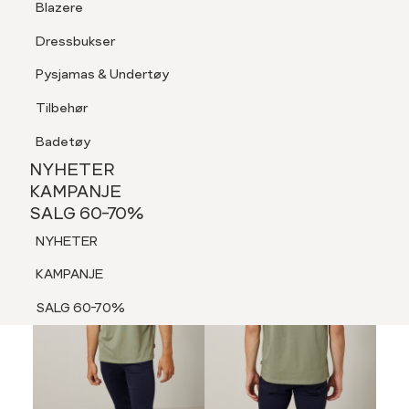
Blazere
Tilbehør
Dressbukser
LOGG INN
FAVORITTER
SØK
Shorts
Pysjamas & Undertøy
Pysjamas & Undertøy
Tilbehør
NYHETER
KAMPANJE
Badetøy
SALG 60-70%
NYHETER
NYHETER
KAMPANJE
SALG 60-70%
KAMPANJE
NYHETER
SALG 60-70%
KAMPANJE
SALG 60-70%