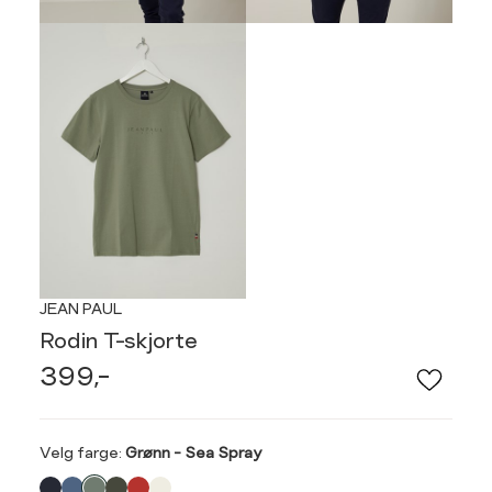
JEAN PAUL
Rodin T-skjorte
399,-
Velg
Velg farge:
Grønn - Sea Spray
farge