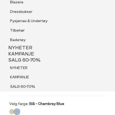
Blazere
Tilbehør
Dressbukser
LOGG INN
FAVORITTER
SØK
Shorts
Pysjamas & Undertøy
Pysjamas & Undertøy
Tilbehør
NYHETER
KAMPANJE
Badetøy
SALG 60-70%
NYHETER
60%
NYHETER
KAMPANJE
INTEX
SALG 60-70%
KAMPANJE
Ascots paisley
NYHETER
SALG 60-70%
159,-
KAMPANJE
399,-
SALG 60-70%
SALG 60%
Velg
Velg farge:
Blå - Chambray Blue
farge