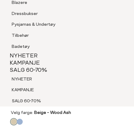
Blazere
Tilbehør
Dressbukser
LOGG INN
FAVORITTER
SØK
Shorts
Pysjamas & Undertøy
Pysjamas & Undertøy
Tilbehør
NYHETER
KAMPANJE
Badetøy
SALG 60-70%
60%
NYHETER
INTEX
NYHETER
KAMPANJE
Ascots paisley
SALG 60-70%
KAMPANJE
159,-
NYHETER
SALG 60-70%
399,-
KAMPANJE
SALG 60%
SALG 60-70%
Velg
Velg farge:
Beige - Wood Ash
farge