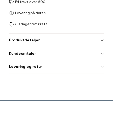
Fri frakt over 600,-
Størrel
Få v
Levering på døren
30 dager returrett
Vi gir beskjed hvis varen 
ønsket 
L
Produktdetaljer
Din
Kundeomtaler
e-
post
Levering og retur
Sidebunn