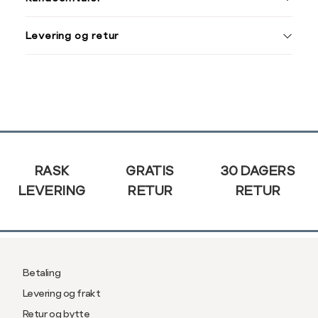
XXL
XXXL
M
38
Levering og retur
L
40
Din
XL
42
e-
post
XXL
44
Sidebunn
RASK
GRATIS
30 DAGERS
LEVERING
RETUR
RETUR
Betaling
Levering og frakt
Retur og bytte