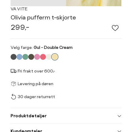
VA VITE
Olivia pufferm t-skjorte
299,-
Velg
Velg farge:
Gul - Double Cream
farge
Fri frakt over 600,-
Størrel
Få v
Levering på døren
30 dager returrett
Vi gir beskjed hvis varen 
ønsket 
Størrelse
Klesstørrelse
L
Produktdetaljer
XS
34
XS
S
Kundeomtaler
S
36