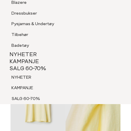
Blazere
Tilbehør
Dressbukser
LOGG INN
FAVORITTER
SØK
Shorts
Pysjamas & Undertøy
Pysjamas & Undertøy
Tilbehør
NYHETER
KAMPANJE
Badetøy
SALG 60-70%
NYHETER
NYHETER
KAMPANJE
SALG 60-70%
KAMPANJE
NYHETER
SALG 60-70%
KAMPANJE
SALG 60-70%