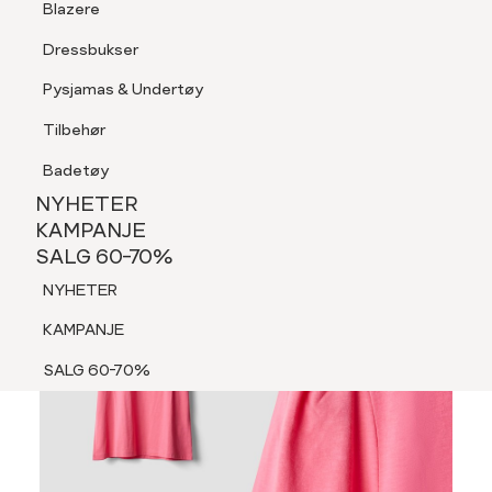
Blazere
Tilbehør
Dressbukser
LOGG INN
FAVORITTER
SØK
Shorts
Pysjamas & Undertøy
Pysjamas & Undertøy
Tilbehør
NYHETER
KAMPANJE
Badetøy
SALG 60-70%
NYHETER
NYHETER
KAMPANJE
SALG 60-70%
KAMPANJE
NYHETER
SALG 60-70%
KAMPANJE
SALG 60-70%