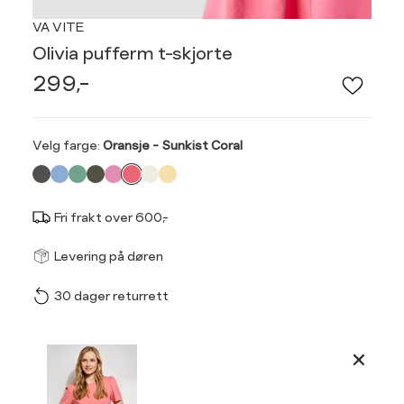
VA VITE
Olivia pufferm t-skjorte
299,-
Velg
Velg farge:
Oransje - Sunkist Coral
farge
Fri frakt over 600,-
Størrel
Få v
Levering på døren
30 dager returrett
Vi gir beskjed hvis varen 
ønsket 
Størrelse
Klesstørrelse
L
Produktdetaljer
XS
34
XS
S
Kundeomtaler
S
36