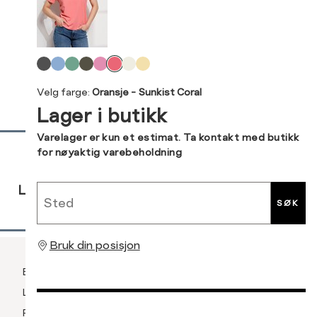
XXL
XXXL
M
38
Levering og retur
L
40
Velg
Din
farge
XL
42
Velg farge:
Oransje - Sunkist Coral
e-
Lager i butikk
post
XXL
44
Sidebunn
Varelager er kun et estimat. Ta kontakt med butikk
for nøyaktig varebeholdning
RASK
GRATIS
30 DAGERS
Sted
LEVERING
RETUR
RETUR
SØK
Bruk din posisjon
Betaling
Levering og frakt
Retur og bytte