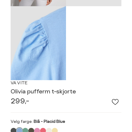
VA VITE
Olivia pufferm t-skjorte
299,-
Velg
Velg farge:
Blå - Placid Blue
farge