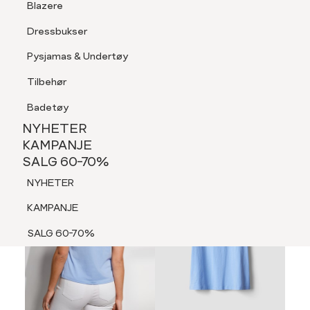
Blazere
Tilbehør
Dressbukser
LOGG INN
FAVORITTER
SØK
Shorts
Pysjamas & Undertøy
Pysjamas & Undertøy
Tilbehør
NYHETER
KAMPANJE
Badetøy
SALG 60-70%
NYHETER
NYHETER
KAMPANJE
SALG 60-70%
KAMPANJE
NYHETER
SALG 60-70%
KAMPANJE
SALG 60-70%