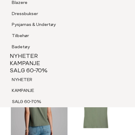
Blazere
Tilbehør
Dressbukser
LOGG INN
FAVORITTER
SØK
Shorts
Pysjamas & Undertøy
Pysjamas & Undertøy
Tilbehør
NYHETER
KAMPANJE
Badetøy
SALG 60-70%
NYHETER
NYHETER
KAMPANJE
SALG 60-70%
KAMPANJE
NYHETER
SALG 60-70%
KAMPANJE
SALG 60-70%