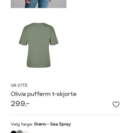
VA VITE
Olivia pufferm t-skjorte
299,-
Velg
Velg farge:
Grønn - Sea Spray
farge