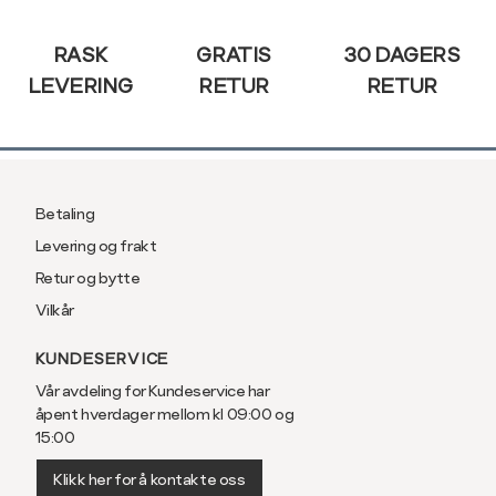
Sidebunn
RASK
GRATIS
30 DAGERS
LEVERING
RETUR
RETUR
Betaling
Levering og frakt
Retur og bytte
Vilkår
KUNDESERVICE
Vår avdeling for Kundeservice har
åpent hverdager mellom kl 09:00 og
15:00
Klikk her for å kontakte oss