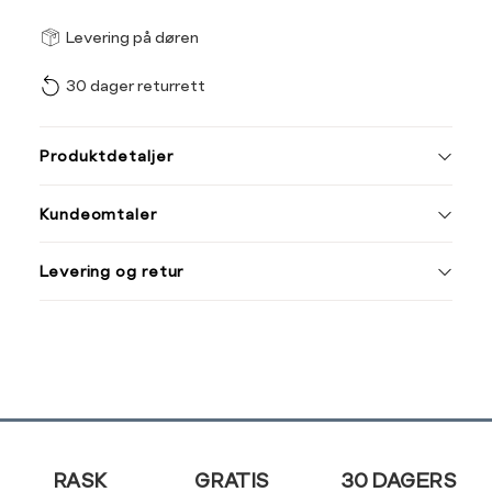
Størrel
Få v
Levering på døren
30 dager returrett
Vi gir beskjed hvis varen 
ønsket 
L
Produktdetaljer
Din
Kundeomtaler
e-
post
Levering og retur
Sidebunn
RASK
GRATIS
30 DAGERS