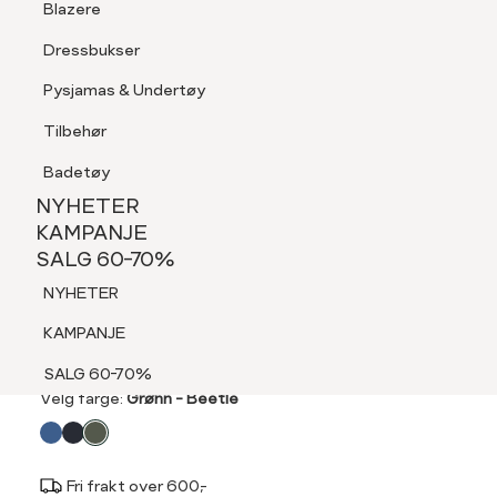
Blazere
Tilbehør
Dressbukser
LOGG INN
FAVORITTER
SØK
Shorts
Pysjamas & Undertøy
Pysjamas & Undertøy
Tilbehør
NYHETER
KAMPANJE
Badetøy
SALG 60-70%
NYHETER
NYHETER
KAMPANJE
REDFORD
SALG 60-70%
KAMPANJE
Becker 2 pk boxer
NYHETER
SALG 60-70%
399,-
KAMPANJE
SALG 60-70%
Velg
Velg farge:
Grønn - Beetle
farge
Fri frakt over 600,-