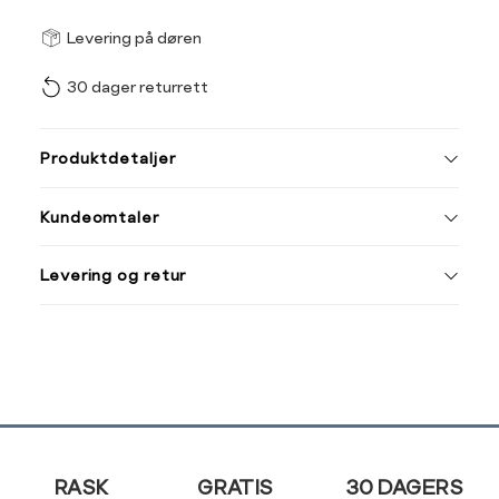
Størrel
Få v
Levering på døren
30 dager returrett
Vi gir beskjed hvis varen 
ønsket 
L
Produktdetaljer
Din
Kundeomtaler
e-
post
Levering og retur
Sidebunn
RASK
GRATIS
30 DAGERS