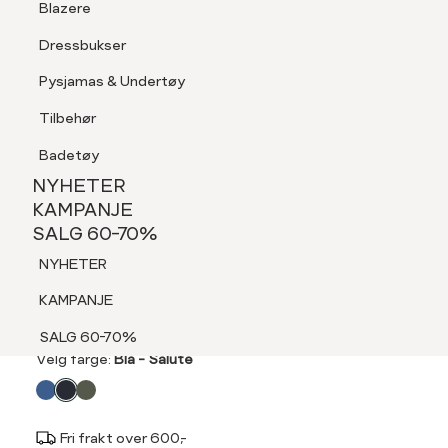
Blazere
Tilbehør
Dressbukser
LOGG INN
FAVORITTER
SØK
Shorts
Pysjamas & Undertøy
Pysjamas & Undertøy
Tilbehør
NYHETER
KAMPANJE
Badetøy
SALG 60-70%
NYHETER
NYHETER
KAMPANJE
REDFORD
SALG 60-70%
KAMPANJE
Becker 2 pk boxer
NYHETER
SALG 60-70%
399,-
KAMPANJE
SALG 60-70%
Velg
Velg farge:
Blå - Salute
farge
Fri frakt over 600,-