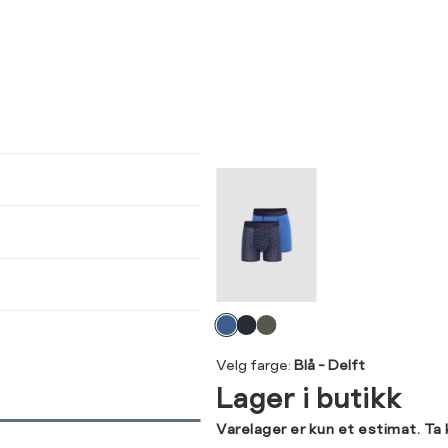
ser
arsel
kommer tilbake på lager. Velg
størrelse:
UKK
SEND
Velg
farge
Velg farge:
Blå - Delft
Lager i butikk
Varelager er kun et estimat. Ta