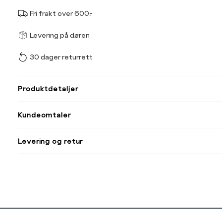
Fri frakt over 600,-
Størrel
Få v
Levering på døren
30 dager returrett
Vi gir beskjed hvis varen 
ønsket 
L
Produktdetaljer
Din
Kundeomtaler
e-
post
Levering og retur
Sidebunn