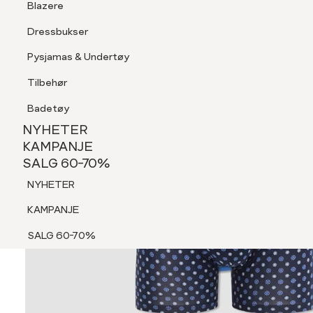
Blazere
Tilbehør
Dressbukser
Shorts
Pysjamas & Undertøy
Pysjamas & Undertøy
Tilbehør
NYHETER
KAMPANJE
Badetøy
SALG 60-70%
NYHETER
NYHETER
KAMPANJE
SALG 60-70%
KAMPANJE
NYHETER
SALG 60-70%
KAMPANJE
SALG 60-70%