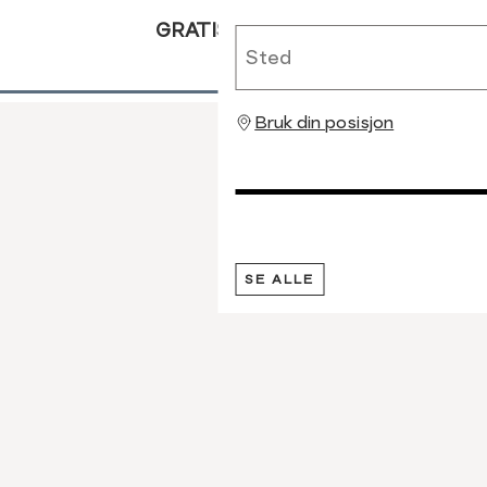
GRATIS RETUR
Sted
Bruk din posisjon
SE ALLE