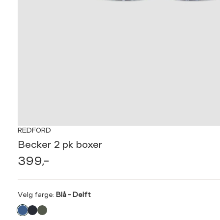
REDFORD
Becker 2 pk boxer
399,-
Velg
Velg farge:
Blå - Delft
farge