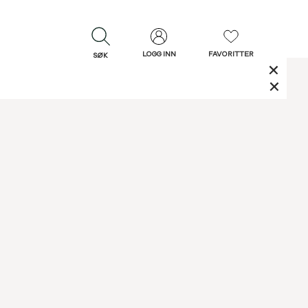
LOGG INN
FAVORITTER
SØK
LUKK
LUKK
Rask levering
Gratis retur
30 dagers retur